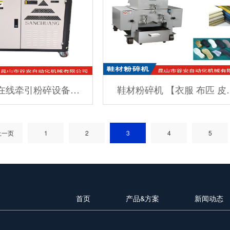
在线牵引粉碎设备…
鞋材粉碎机 【衣服 布匹 皮
上一页
1
2
3
4
5
首页
产品&方案
新闻动态