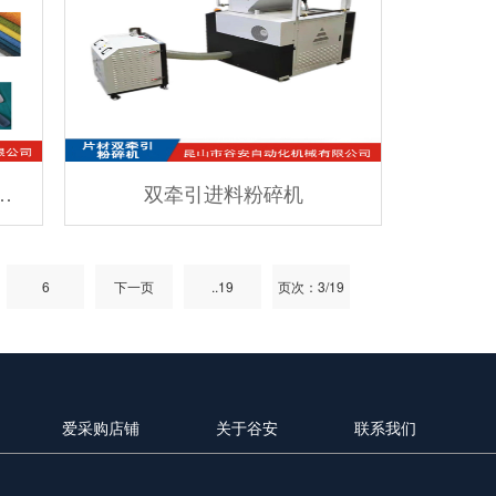
…
双牵引进料粉碎机
6
下一页
..19
页次：3/19
爱采购店铺
关于谷安
联系我们