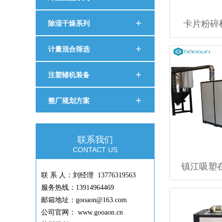
卡片粉碎机
除湿干燥系列
计量混合筛选
注塑辅机装备
整厂规划方案
联系我们
CONTACT US
镇江吸塑
联 系 人：刘经理 13776319563
服务热线：13914964469
邮箱地址：gooaon@163.com
公司官网： www.gooaon.cn